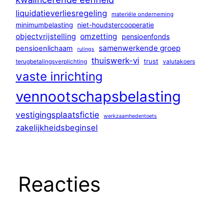
liquidatieverliesregeling
materiële onderneming
minimumbelasting
niet-houdstercooperatie
objectvrijstelling
omzetting
pensioenfonds
samenwerkende groep
pensioenlichaam
rulings
thuiswerk-vi
trust
terugbetalingsverplichting
valutakoers
vaste inrichting
vennootschapsbelasting
vestigingsplaatsfictie
werkzaamhedentoets
zakelijkheidsbeginsel
Reacties