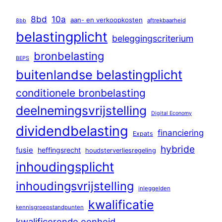
8bd
10a
aan- en verkoopkosten
aftrekbaarheid
8bb
belastingplicht
beleggingscriterium
bronbelasting
BEPS
buitenlandse belastingplicht
conditionele bronbelasting
deelnemingsvrijstelling
Digital Economy
dividendbelasting
financiering
Expats
hybride
fusie
heffingsrecht
houdsterverliesregeling
inhoudingsplicht
inhoudingsvrijstelling
inleggelden
kwalificatie
kennisgroepstandpunten
kwalificerende eenheid