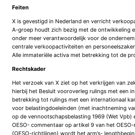
Feiten
X is gevestigd in Nederland en verricht verkoop
A-groep houdt zich bezig met de ontwikkeling en 
onder meer verantwoordelijk voor de ondernemer
centrale verkoopactiviteiten en personeelszaken. 
Alle immateriële activa met betrekking tot de pr
Rechtskader
Het verzoek van X ziet op het verkrijgen van zek
hierbij het Besluit vooroverleg rulings met een 
betrekking tot rulings met een internationaal k
voor belastingdoeleinden (met inachtneming van d
op de vennootschapsbelasting 1969 (Wet Vpb) en
OESO- commentaar op artikel 9 van het OESO-mod
(OESO-richtlijnen) wordt het arm’s- lengthbegin