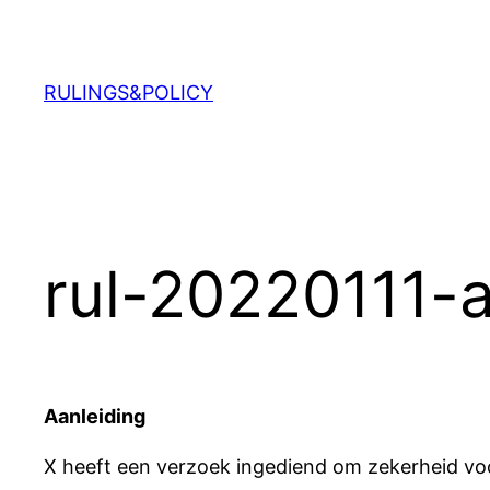
Ga
naar
de
RULINGS&POLICY
inhoud
rul-20220111
Aanleiding
X heeft een verzoek ingediend om zekerheid voor