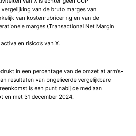
iviteiten van X is echter geen CUP
 vergelijking van de bruto marges van
nkelijk van kostenrubricering en van de
perationele marges (Transactional Net Margin
ctiva en risico’s van X.
edrukt in een percentage van de omzet at arm’s-
an resultaten van ongelieerde vergelijkbare
ereenkomst is een punt nabij de mediaan
 tot en met 31 december 2024.