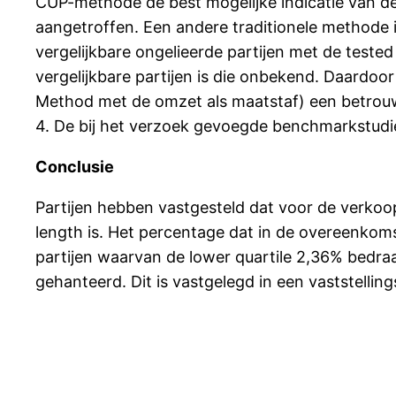
CUP-methode de best mogelijke indicatie van de 
aangetroffen. Een andere traditionele methode i
vergelijkbare ongelieerde partijen met de teste
vergelijkbare partijen is die onbekend. Daardoo
Method met de omzet als maatstaf) een betrou
4. De bij het verzoek gevoegde benchmarkstudie 
Conclusie
Partijen hebben vastgesteld dat voor de verkoop
length is. Het percentage dat in de overeenkoms
partijen waarvan de lower quartile 2,36% bedraa
gehanteerd. Dit is vastgelegd in een vaststelli