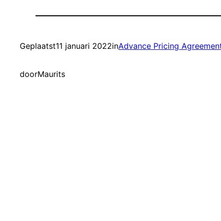
Geplaatst
11 januari 2022
in
Advance Pricing Agreemen
door
Maurits