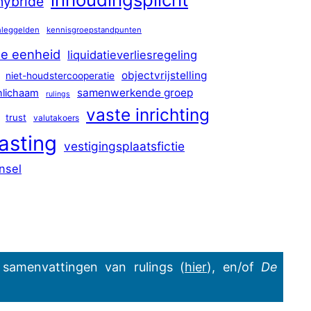
hybride
nleggelden
kennisgroepstandpunten
de eenheid
liquidatieverliesregeling
objectvrijstelling
niet-houdstercooperatie
samenwerkende groep
nlichaam
rulings
vaste inrichting
trust
valutakoers
asting
vestigingsplaatsfictie
nsel
 samenvattingen van rulings (
hier
), en/of
De