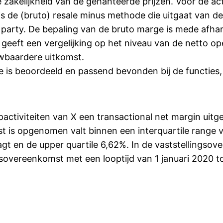
zakelijkheid van de gehanteerde prijzen. Voor de act
s de (bruto) resale minus methode die uitgaat van de
d party. De bepaling van de bruto marge is mede afha
r geeft een vergelijking op het niveau van de netto o
wbaardere uitkomst.
is beoordeeld en passend bevonden bij de functies, a
activiteiten van X een transactional net margin uitg
t is opgenomen valt binnen een interquartile range v
gt en de upper quartile 6,62%. In de vaststellingsov
ngsovereenkomst met een looptijd van 1 januari 2020