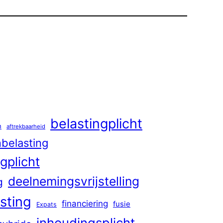
belastingplicht
n
aftrekbaarheid
belasting
gplicht
deelnemingsvrijstelling
g
sting
financiering
fusie
Expats
inhoudingsplicht