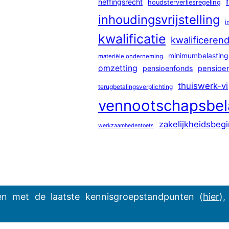
heffingsrecht
houdsterverliesregeling
inhoudingsvrijstelling
i
kwalificatie
kwalificeren
minimumbelasting
materiële onderneming
omzetting
pensioenfonds
pensioe
thuiswerk-vi
terugbetalingsverplichting
vennootschapsbel
zakelijkheidsbegi
werkzaamhedentoets
ven met de laatste kennisgroepstandpunten (
hier
),