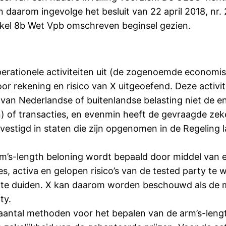
 daarom ingevolge het besluit van 22 april 2018, nr. 
rtikel 8b Wet Vpb omschreven beginsel gezien.
perationele activiteiten uit (de zogenoemde econom
or rekening en risico van X uitgeoefend. Deze activite
n van Nederlandse of buitenlandse belasting niet de
) of transacties, en evenmin heeft de gevraagde zek
gevestigd in staten die zijn opgenomen in de Regeling
arm’s-length beloning wordt bepaald door middel van 
ties, activa en gelopen risico’s van de tested party 
nd te duiden. X kan daarom worden beschouwd als de mi
ty.
aantal methoden voor het bepalen van de arm’s-length