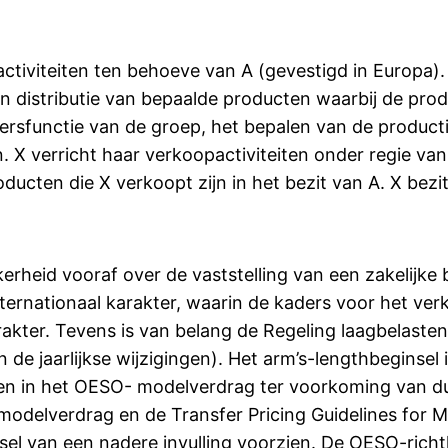
activiteiten ten behoeve van A (gevestigd in Europa)
distributie van bepaalde producten waarbij de produc
sfunctie van de groep, het bepalen van de producties
X verricht haar verkoopactiviteiten onder regie van A
oducten die X verkoopt zijn in het bezit van A. X bezi
erheid vooraf over de vaststelling van een zakelijke 
internationaal karakter, waarin de kaders voor het ve
arakter. Tevens is van belang de Regeling laagbelast
e jaarlijkse wijzigingen). Het arm’s-lengthbeginsel i
 in het OESO- modelverdrag ter voorkoming van dubbe
elverdrag en de Transfer Pricing Guidelines for Mul
sel van een nadere invulling voorzien. De OESO-richt