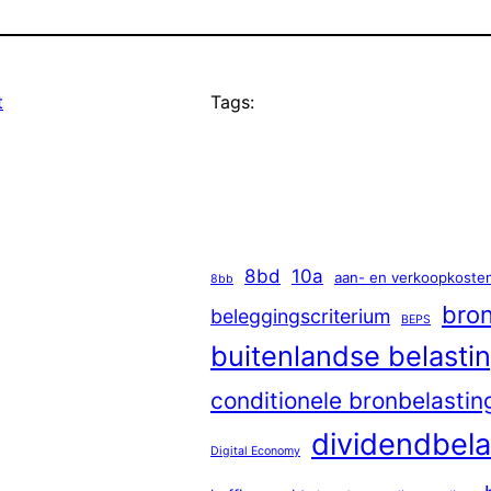
t
Tags:
8bd
10a
aan- en verkoopkoste
8bb
bron
beleggingscriterium
BEPS
buitenlandse belastin
conditionele bronbelastin
dividendbela
Digital Economy