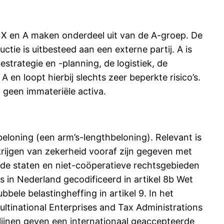
. X en A maken onderdeel uit van de A-groep. De
tie is uitbesteed aan een externe partij. A is
trategie en -planning, de logistiek, de
 en loopt hierbij slechts zeer beperkte risico’s.
t geen immateriële activa.
beloning (een arm’s-lengthbeloning). Relevant is
rkrijgen van zekerheid vooraf zijn gegeven met
ende staten en niet-coöperatieve rechtsgebieden
s in Nederland gecodificeerd in artikel 8b Wet
le belastingheffing in artikel 9. In het
tinational Enterprises and Tax Administrations
lijnen geven een internationaal geaccepteerde