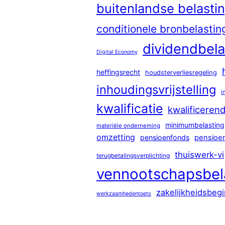
buitenlandse belastin
conditionele bronbelastin
dividendbela
Digital Economy
heffingsrecht
houdsterverliesregeling
inhoudingsvrijstelling
i
kwalificatie
kwalificeren
minimumbelasting
materiële onderneming
omzetting
pensioenfonds
pensioe
thuiswerk-vi
terugbetalingsverplichting
vennootschapsbel
zakelijkheidsbegi
werkzaamhedentoets