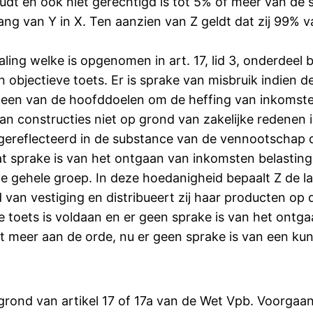
t en ook niet gerechtigd is tot 5% of meer van de stem
ang van Y in X. Ten aanzien van Z geldt dat zij 99% 
aling welke is opgenomen in art. 17, lid 3, onderdeel
objectieve toets. Er is sprake van misbruik indien de 
 een van de hoofddoelen om de heffing van inkomste
van constructies niet op grond van zakelijke redenen i
 gereflecteerd in de substance van de vennootschap d
 sprake is van het ontgaan van inkomsten belasting, i
 de gehele groep. In deze hoedanigheid bepaalt Z de l
d van vestiging en distribueert zij haar producten op d
e toets is voldaan en er geen sprake is van het ontg
t meer aan de orde, nu er geen sprake is van een kun
op grond van artikel 17 of 17a van de Wet Vpb. Voorg