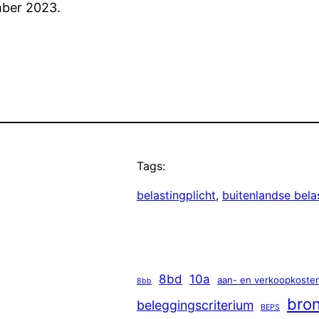
mber 2023.
Tags:
belastingplicht
, 
buitenlandse bela
8bd
10a
aan- en verkoopkoste
8bb
bron
beleggingscriterium
BEPS