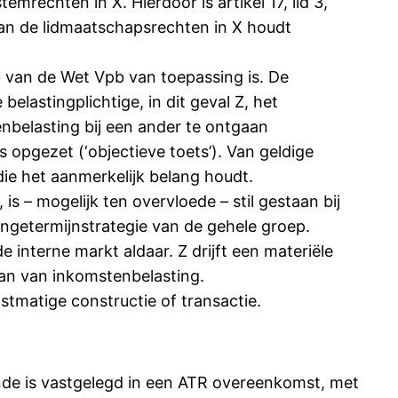
rechten in X. Hierdoor is artikel 17, lid 3,
van de lidmaatschapsrechten in X houdt
 b van de Wet Vpb van toepassing is. De
belastingplichtige, in dit geval Z, het
nbelasting bij een ander te ontgaan
s opgezet (‘objectieve toets’). Van geldige
ie het aanmerkelijk belang houdt.
s – mogelijk ten overvloede – stil gestaan bij
angetermijnstrategie van de gehele groep.
e interne markt aldaar. Z drijft een materiële
aan van inkomstenbelasting.
stmatige constructie of transactie.
aande is vastgelegd in een ATR overeenkomst, met