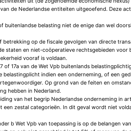
e activiteiten uit (de zogenoemde economische nexus
o van de Nederlandse entiteiten uitgeoefend. Deze act
of buitenlandse belasting niet de enige dan wel doo
betrekking op de fiscale gevolgen van directe transac
nde staten en niet-coöperatieve rechtsgebieden voor
kerheid vooraf is voldaan.
 of 17a van de Wet Vpb buitenlands belastingplichtig z
e belastingplicht indien een onderneming, of een ge
 vertegenwoordiger. Op grond van de feiten en omsta
ing hebben in Nederland.
ding van het begrip Nederlandse onderneming in art. 
een zestal categorieën. In dit geval wordt niet vold
 onder b Wet Vpb van toepassing is op de belangen van