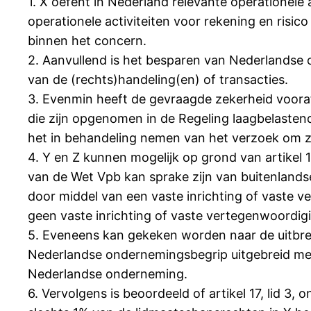
1. X oefent in Nederland relevante operationel
operationele activiteiten voor rekening en risic
binnen het concern.
2. Aanvullend is het besparen van Nederlandse 
van de (rechts)handeling(en) of transacties.
3. Evenmin heeft de gevraagde zekerheid vooraf 
die zijn opgenomen in de Regeling laagbelaste
het in behandeling nemen van het verzoek om ze
4. Y en Z kunnen mogelijk op grond van artikel 17
van de Wet Vpb kan sprake zijn van buitenlands
door middel van een vaste inrichting of vaste
geen vaste inrichting of vaste vertegenwoordig
5. Eveneens kan gekeken worden naar de uitbrei
Nederlandse ondernemingsbegrip uitgebreid met 
Nederlandse onderneming.
6. Vervolgens is beoordeeld of artikel 17, lid 3,