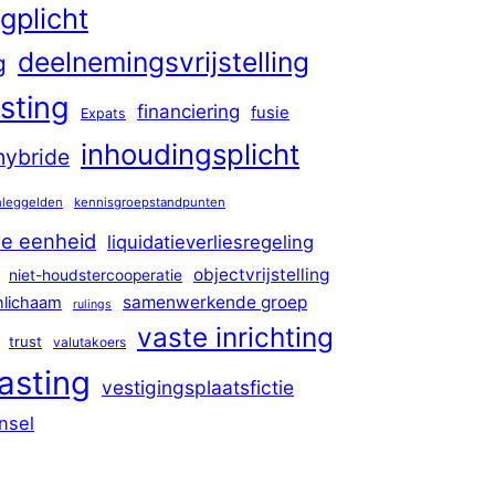
gplicht
deelnemingsvrijstelling
g
sting
financiering
fusie
Expats
inhoudingsplicht
hybride
nleggelden
kennisgroepstandpunten
de eenheid
liquidatieverliesregeling
objectvrijstelling
niet-houdstercooperatie
samenwerkende groep
nlichaam
rulings
vaste inrichting
trust
valutakoers
asting
vestigingsplaatsfictie
nsel