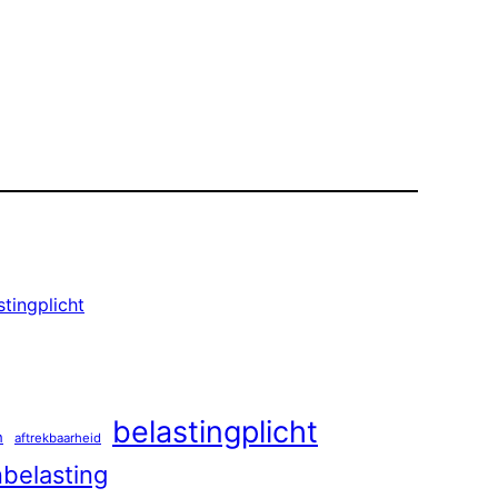
stingplicht
belastingplicht
n
aftrekbaarheid
belasting