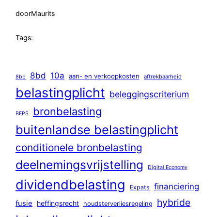
door
Maurits
Tags:
8bd
10a
aan- en verkoopkosten
aftrekbaarheid
8bb
belastingplicht
beleggingscriterium
bronbelasting
BEPS
buitenlandse belastingplicht
conditionele bronbelasting
deelnemingsvrijstelling
Digital Economy
dividendbelasting
financiering
Expats
hybride
fusie
heffingsrecht
houdsterverliesregeling