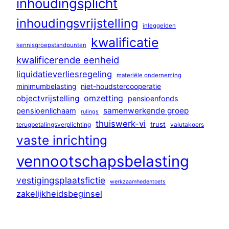
inhoudingsplicht
inhoudingsvrijstelling
inleggelden
kwalificatie
kennisgroepstandpunten
kwalificerende eenheid
liquidatieverliesregeling
materiële onderneming
minimumbelasting
niet-houdstercooperatie
omzetting
objectvrijstelling
pensioenfonds
samenwerkende groep
pensioenlichaam
rulings
thuiswerk-vi
trust
terugbetalingsverplichting
valutakoers
vaste inrichting
vennootschapsbelasting
vestigingsplaatsfictie
werkzaamhedentoets
zakelijkheidsbeginsel