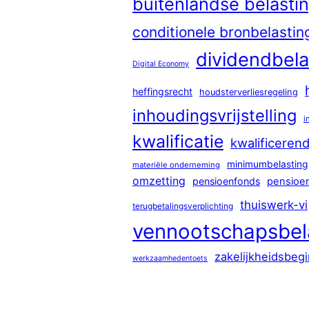
buitenlandse belastin
conditionele bronbelastin
dividendbela
Digital Economy
heffingsrecht
houdsterverliesregeling
inhoudingsvrijstelling
i
kwalificatie
kwalificeren
minimumbelasting
materiële onderneming
omzetting
pensioenfonds
pensioe
thuiswerk-vi
terugbetalingsverplichting
vennootschapsbel
zakelijkheidsbegi
werkzaamhedentoets