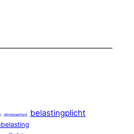
belastingplicht
n
aftrekbaarheid
belasting