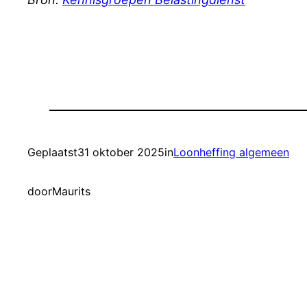
Geplaatst
31 oktober 2025
in
Loonheffing algemeen
door
Maurits