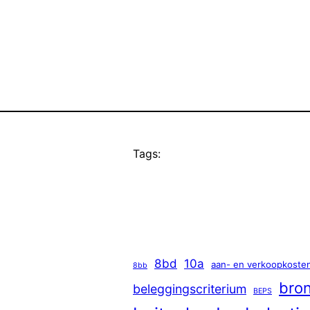
Tags:
8bd
10a
aan- en verkoopkoste
8bb
bron
beleggingscriterium
BEPS