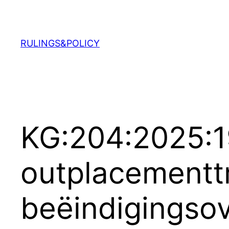
Ga
naar
de
RULINGS&POLICY
inhoud
KG:204:2025:1
outplacementtr
beëindigingso