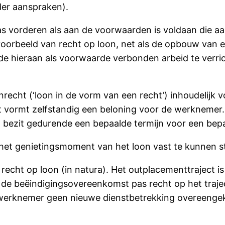
der aanspraken).
as vorderen als aan de voorwaarden is voldaan die a
oorbeeld van recht op loon, net als de opbouw van ee
 hieraan als voorwaarde verbonden arbeid te verricht
onrecht (‘loon in de vorm van een recht’) inhoudelijk
ht vormt zelfstandig een beloning voor de werknemer
n bezit gedurende een bepaalde termijn voor een bepa
het genietingsmoment van het loon vast te kunnen st
n recht op loon (in natura). Het outplacementtraject i
 beëindigingsovereenkomst pas recht op het traject 
e werknemer geen nieuwe dienstbetrekking overeenge