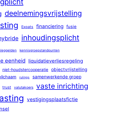
gplicht
deelnemingsvrijstelling
g
sting
financiering
fusie
Expats
inhoudingsplicht
hybride
nleggelden
kennisgroepstandpunten
de eenheid
liquidatieverliesregeling
objectvrijstelling
niet-houdstercooperatie
samenwerkende groep
nlichaam
rulings
vaste inrichting
trust
valutakoers
asting
vestigingsplaatsfictie
nsel